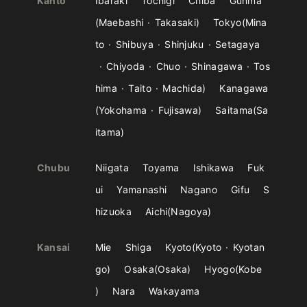
Kanto
Ibaraki
Tochigi
Chiba
Gunma
Maebashi
Takasaki
Tokyo
Mina
to
Shibuya
Shinjuku
Setagaya
Chiyoda
Chuo
Shinagawa
Tos
hima
Taito
Machida
Kanagawa
Yokohama
Fujisawa
Saitama
Sa
itama
Chubu
Niigata
Toyama
Ishikawa
Fuk
ui
Yamanashi
Nagano
Gifu
S
hizuoka
Aichi
Nagoya
Kansai
Mie
Shiga
Kyoto
Kyoto
Kyotan
go
Osaka
Osaka
Hyogo
Kobe
Nara
Wakayama