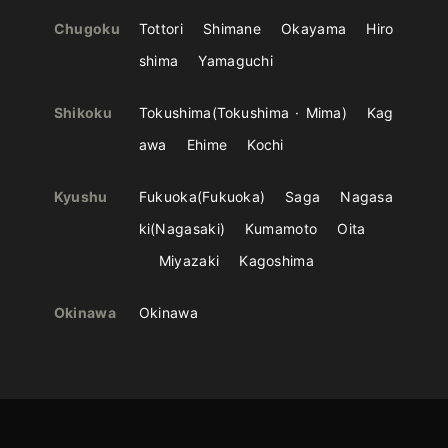
Chugoku
Tottori
Shimane
Okayama
Hiro
shima
Yamaguchi
Shikoku
Tokushima
Tokushima
Mima
Kag
awa
Ehime
Kochi
Kyushu
Fukuoka
Fukuoka
Saga
Nagasa
ki
Nagasaki
Kumamoto
Oita
Miyazaki
Kagoshima
Okinawa
Okinawa