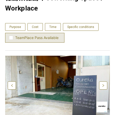
Workplace
Purpose
Cost
Time
Specific conditions
TeamPlace Pass Available