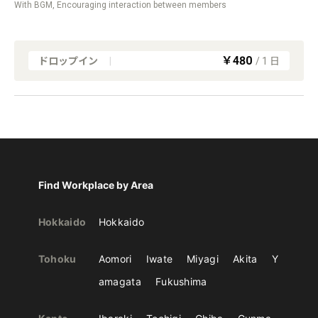
With BGM, Encouraging interaction between members
￥480
ドロップイン
|
/
1
日
Find Workplace by Area
Hokkaido
Hokkaido
Tohoku
Aomori
Iwate
Miyagi
Akita
Y
amagata
Fukushima