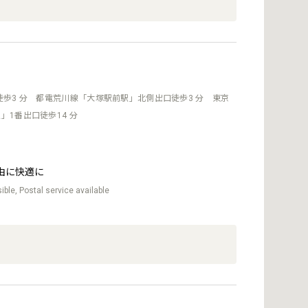
徒歩3 分 都電荒川線「大塚駅前駅」北側出口徒歩3 分 東京
」1番出口徒歩14 分
由に快適に
ble, Postal service available