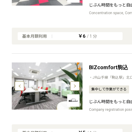
じぶん時間をもっと自
Concentration space, Comp
￥6
基本月額利用
|
/
1
分
BIZcomfort駒込
・JR山手線「駒込駅」北口
集中して作業ができる
じぶん時間をもっと自
Company registration possi