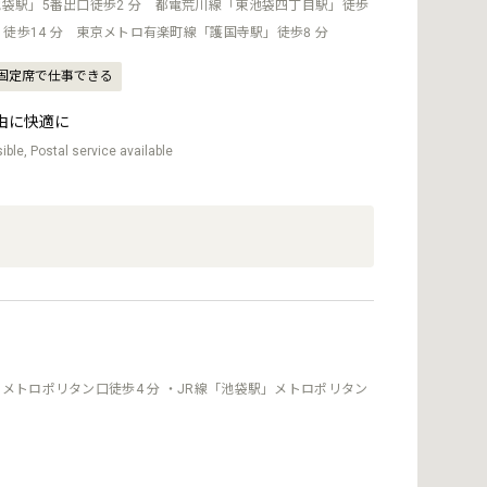
袋駅」5番出口徒歩2 分 都電荒川線「東池袋四丁目駅」徒歩
」徒歩14 分 東京メトロ有楽町線「護国寺駅」徒歩8 分
固定席で仕事できる
由に快適に
ble, Postal service available
メトロポリタン口徒歩4 分 ・JR線「池袋駅」メトロポリタン