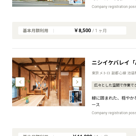
Company registration pos
￥8,500
基本月額利用
|
/
1
ヶ月
ニシイケバレイ「A
東京メトロ 副都心線 池袋
広々とした空間で作業で
緑に囲まれた、穏やかな
ース
Company registration pos