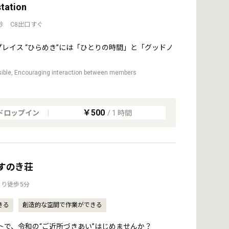
station
秒 C8出口すぐ
プレイス “ひらめき”には「ひとりの時間」と「グッドノ
sible, Encouraging interaction between members
￥500
ドロップイン
|
/
1
時間
くすのき荘
り徒歩5分
きる
創造的な空間で作業ができる
トで、令和の“ご近所づきあい”はじめませんか？