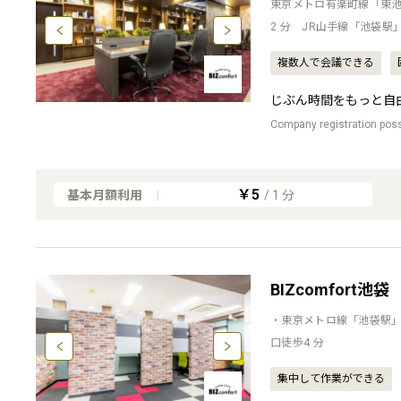
東京メトロ有楽町線「東池
2 分 JR山手線「池袋駅
複数人で会議できる
じぶん時間をもっと自
Company registration possi
￥5
基本月額利用
|
/
1
分
BIZcomfort池袋
・東京メトロ線「池袋駅」
口徒歩4 分
集中して作業ができる