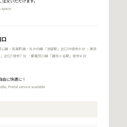
ご注文いただけます。
n space
南口
都心線・有楽町線・丸の内線「池袋駅」出口39徒歩8 分 ・東京
」出口1徒歩7 分 ・都電荒川線「雑司ヶ谷駅」徒歩4 分
自由に快適に！
ble, Postal service available