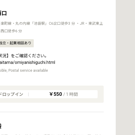
西口
楽町線・丸の内線「池袋駅」C6出口徒歩3 分 ・JR・東武東上
西口徒歩6 分
独立・起業相談あり
状況】をご確認ください。
saitama/omiyanishiguchi.html
ble, Postal service available
￥550
ドロップイン
|
/
1
時間
袋