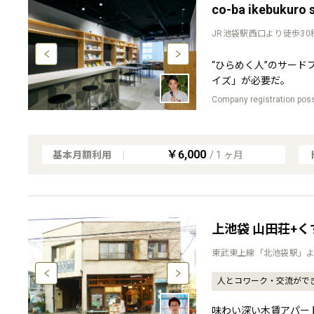
co-ba ikebukuro 
JR池袋駅西口より徒歩30
“ひらめく人”のサード
イズ」が必要だ。
Company registration pos
￥6,000
基本月額利用
|
/
1
ヶ月
上池袋 山田荘+
東武東上線「北池袋駅」よ
人とコワーク・交流がで
味わい深い木賃アパー