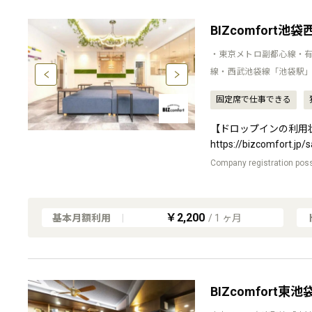
BIZcomfort池袋
・東京メトロ副都心線・有
線・西武池袋線「池袋駅」
固定席で仕事できる
【ドロップインの利用
https://bizcomfort.jp/
Company registration possi
￥2,200
基本月額利用
|
/
1
ヶ月
BIZcomfort東池