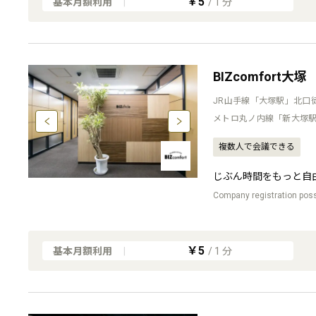
￥5
基本月額利用
|
/
1
分
BIZcomfort大塚
JR山手線「大塚駅」北口
メトロ丸ノ内線「新大塚駅
複数人で会議できる
じぶん時間をもっと自
Company registration possi
￥5
基本月額利用
|
/
1
分