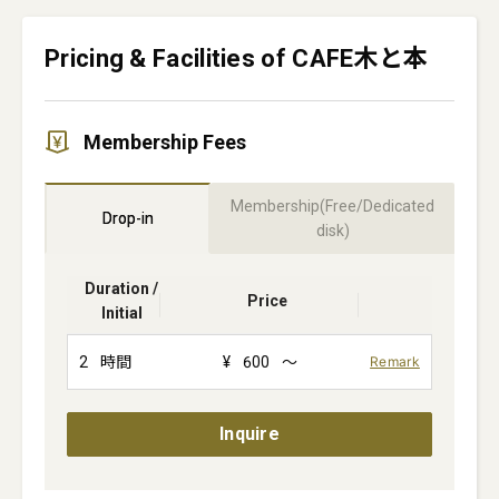
Pricing & Facilities of CAFE木と本
Membership Fees
Membership(Free/Dedicated
Drop-in
disk)
Duration /
Price
Initial
2
時間
¥
600
～
Remark
Inquire