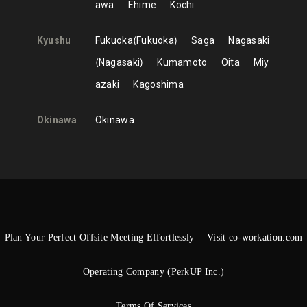
awa
Ehime
Kochi
Kyushu
Fukuoka
Fukuoka
Saga
Nagasaki
Nagasaki
Kumamoto
Oita
Miy
azaki
Kagoshima
Okinawa
Okinawa
Plan Your Perfect Offsite Meeting Effortlessly —Visit co-workation.com
Operating Company (PerkUP Inc.)
Terms Of Services