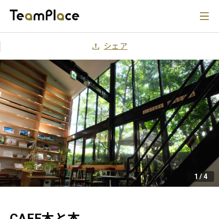
シェア
1
/
4
CAFE木と本