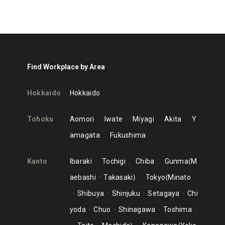
Find Workplace by Area
Hokkaido
Hokkaido
Tohoku
Aomori
Iwate
Miyagi
Akita
Y
amagata
Fukushima
Kanto
Ibaraki
Tochigi
Chiba
Gunma
M
aebashi
Takasaki
Tokyo
Minato
Shibuya
Shinjuku
Setagaya
Chi
yoda
Chuo
Shinagawa
Toshima