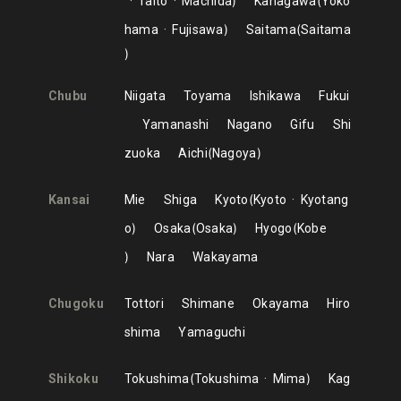
Taito
Machida
Kanagawa
Yoko
hama
Fujisawa
Saitama
Saitama
Chubu
Niigata
Toyama
Ishikawa
Fukui
Yamanashi
Nagano
Gifu
Shi
zuoka
Aichi
Nagoya
Kansai
Mie
Shiga
Kyoto
Kyoto
Kyotang
o
Osaka
Osaka
Hyogo
Kobe
Nara
Wakayama
Chugoku
Tottori
Shimane
Okayama
Hiro
shima
Yamaguchi
Shikoku
Tokushima
Tokushima
Mima
Kag