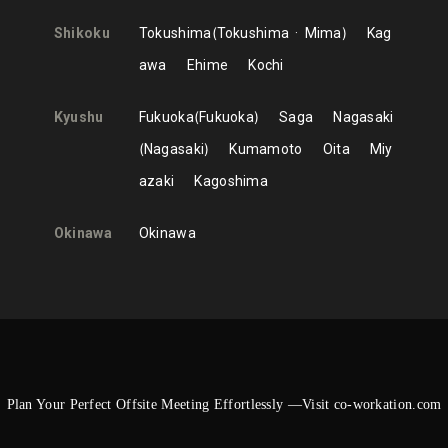
Shikoku
Tokushima
Tokushima
Mima
Kag
awa
Ehime
Kochi
Kyushu
Fukuoka
Fukuoka
Saga
Nagasaki
Nagasaki
Kumamoto
Oita
Miy
azaki
Kagoshima
Okinawa
Okinawa
Plan Your Perfect Offsite Meeting Effortlessly —Visit co-workation.com