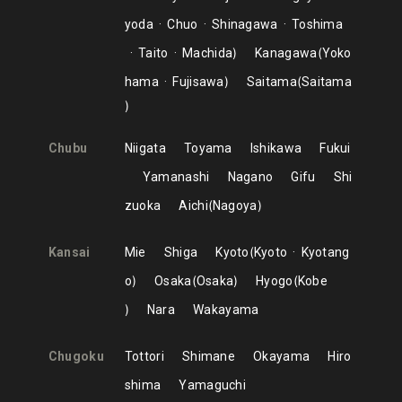
yoda
Chuo
Shinagawa
Toshima
Taito
Machida
Kanagawa
Yoko
hama
Fujisawa
Saitama
Saitama
Chubu
Niigata
Toyama
Ishikawa
Fukui
Yamanashi
Nagano
Gifu
Shi
zuoka
Aichi
Nagoya
Kansai
Mie
Shiga
Kyoto
Kyoto
Kyotang
o
Osaka
Osaka
Hyogo
Kobe
Nara
Wakayama
Chugoku
Tottori
Shimane
Okayama
Hiro
shima
Yamaguchi