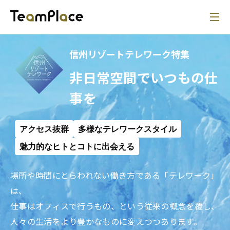
信州リゾートテレワーク特集
非日常空間でいつもの仕
事を
アクセス抜群
多様なテレワークスタイル
魅力的なヒトとコトに出会える
場所や時間にとらわれない働き方である「テレワーク」
は、

仕事はオフィスで行うもの、という従来の概念を覆し、
人々の生活をより豊かなものに変えつつあります。
