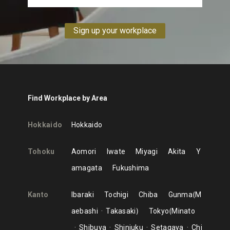
Sign up your workplace
Find Workplace by Area
Hokkaido
Hokkaido
Tohoku
Aomori
Iwate
Miyagi
Akita
Y
amagata
Fukushima
Kanto
Ibaraki
Tochigi
Chiba
Gunma
M
aebashi
Takasaki
Tokyo
Minato
Shibuya
Shinjuku
Setagaya
Chi