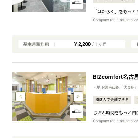
「はたらく」をもっと
Company registration possi
￥2,200
基本月額利用
|
/
1
ヶ月
BIZcomfort名
・地下鉄東山線「伏見駅」
複数人で会議できる
じぶん時間をもっと自
Company registration possi