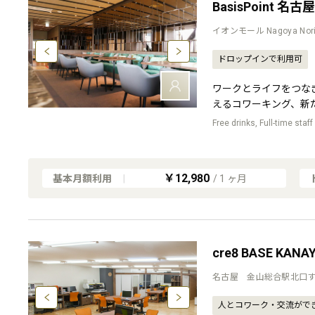
BasisPoint 名古
イオンモール Nagoya Norit
ドロップインで利用可
ワークとライフをつな
えるコワーキング、新
Free drinks, Full-time staff
￥12,980
基本月額利用
|
/
1
ヶ月
cre8 BASE K
名古屋 金山総合駅北口す
人とコワーク・交流がで