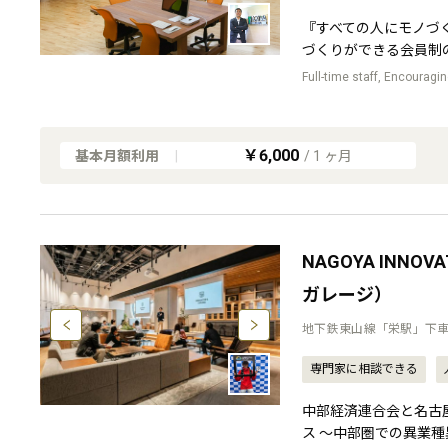
『すべての人にモノづ
づくりができる会員制
Full-time staff, Encourag
￥6,000
基本月額利用
|
/
1
ヶ月
NAGOYA INNO
ガレージ）
地下鉄東山線「栄駅」下車
専門家に相談できる
中部経済連合会と名古
ス 〜中部圏での異業