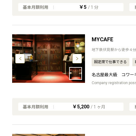
￥5
基本月額利用
|
/
1
分
MYCAFE
地下鉄伏見駅から徒歩４
固定席で仕事できる
名古屋最大級 コワー
Company registration possi
￥5,200
基本月額利用
|
/
1
ヶ月