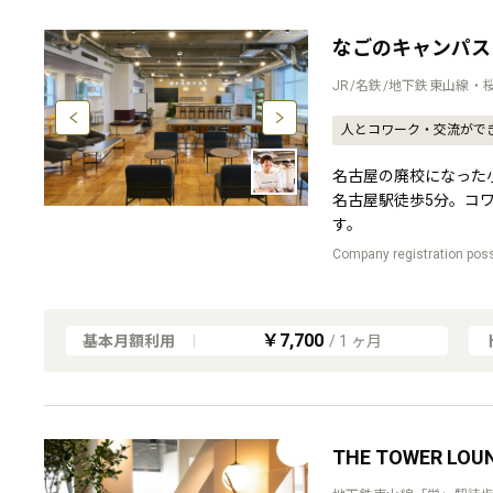
なごのキャンパス
JR/名鉄/地下鉄東山線・
人とコワーク・交流がで
名古屋の廃校になった
名古屋駅徒歩5分。コ
す。
Company registration pos
￥7,700
基本月額利用
|
/
1
ヶ月
THE TOWER L