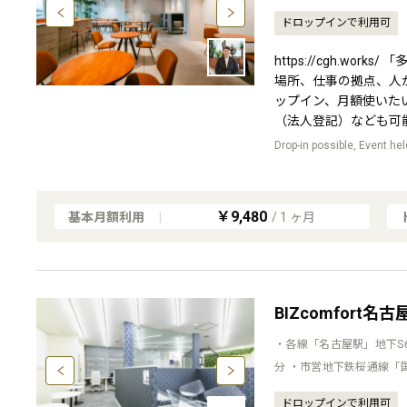
ドロップインで利用可
https://cgh.w
場所、仕事の拠点、人
ップイン、月額使いた
（法人登記）なども可
Drop-in possible, Event hel
￥9,480
基本月額利用
|
/
1
ヶ月
BIZcomfort名
・各線「名古屋駅」地下S
分 ・市営地下鉄桜通線「
ドロップインで利用可