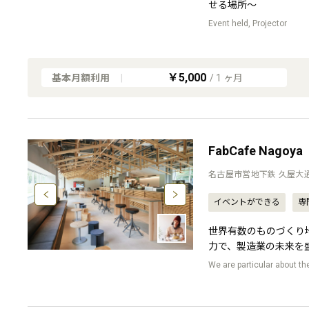
せる場所〜
Event held, Projector
￥5,000
基本月額利用
|
/
1
ヶ月
FabCafe Nagoya
名古屋市営地下鉄 久屋大
イベントができる
専
世界有数のものづくり
力で、製造業の未来を
We are particular about the