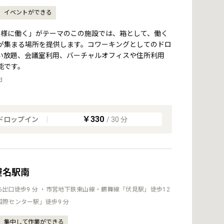
イベントができる
orks/ 「多様に働く」がテーマのこの施設では、箱として、働く
が集まる場所を提供します。コワーキングとしてのドロ
い放題、会議室利用、バーチャルオフィスや住所利用
能です。
d
￥330
ドロップイン
|
/
30
分
古屋名駅南
6出口徒歩9 分 ・市営地下鉄東山線・鶴舞線「伏見駅」徒歩12
国際センター駅」徒歩9 分
集中して作業ができる