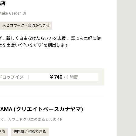
屋店
ake Garden 3F
人とコワーク・交流ができる
ぎ、新しく自由なはたらき方を応援！ 誰でも気軽に使
たな出会いや"つながり"を創出します
￥740
ドロップイン
|
/
1
時間
ANAYAMA (クリエイトベースカナヤマ)
ぐ、カフェドクリエのあるビルの４F
きる
専門家に相談できる