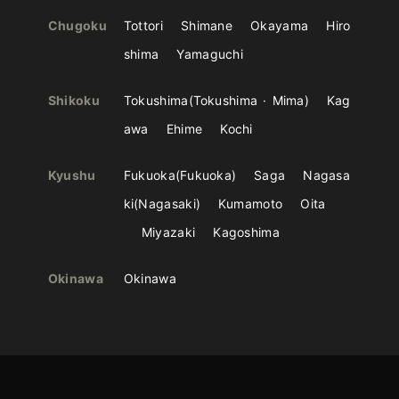
Chugoku
Tottori
Shimane
Okayama
Hiro
shima
Yamaguchi
Shikoku
Tokushima
Tokushima
Mima
Kag
awa
Ehime
Kochi
Kyushu
Fukuoka
Fukuoka
Saga
Nagasa
ki
Nagasaki
Kumamoto
Oita
Miyazaki
Kagoshima
Okinawa
Okinawa