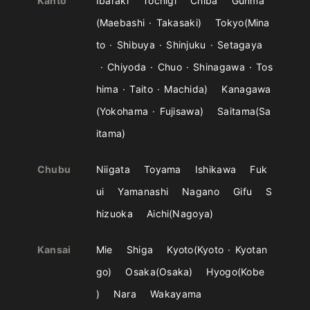
Kanto
Ibaraki
Tochigi
Chiba
Gunma
Maebashi
Takasaki
Tokyo
Mina
to
Shibuya
Shinjuku
Setagaya
Chiyoda
Chuo
Shinagawa
Tos
hima
Taito
Machida
Kanagawa
Yokohama
Fujisawa
Saitama
Sa
itama
Chubu
Niigata
Toyama
Ishikawa
Fuk
ui
Yamanashi
Nagano
Gifu
S
hizuoka
Aichi
Nagoya
Kansai
Mie
Shiga
Kyoto
Kyoto
Kyotan
go
Osaka
Osaka
Hyogo
Kobe
Nara
Wakayama