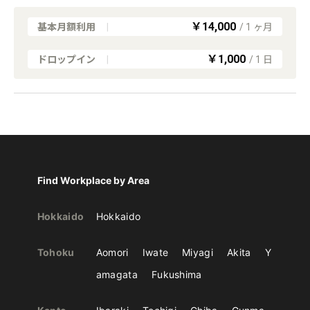
￥14,000
基本月額利用
|
/
1
ヶ月
￥1,000
ドロップイン
|
/
1
日
Find Workplace by Area
Hokkaido
Hokkaido
Tohoku
Aomori
Iwate
Miyagi
Akita
Y
amagata
Fukushima