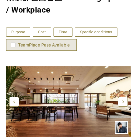
/ Workplace
Purpose
Cost
Time
Specific conditions
TeamPlace Pass Available