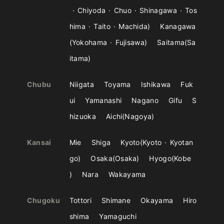
Chiyoda
Chuo
Shinagawa
Tos
hima
Taito
Machida
Kanagawa
Yokohama
Fujisawa
Saitama
Sa
itama
Chubu
Niigata
Toyama
Ishikawa
Fuk
ui
Yamanashi
Nagano
Gifu
S
hizuoka
Aichi
Nagoya
Kansai
Mie
Shiga
Kyoto
Kyoto
Kyotan
go
Osaka
Osaka
Hyogo
Kobe
Nara
Wakayama
Chugoku
Tottori
Shimane
Okayama
Hiro
shima
Yamaguchi