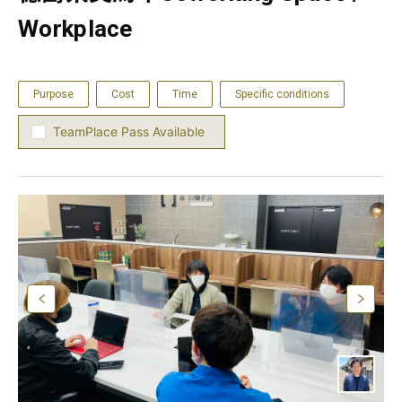
Workplace
Purpose
Cost
Time
Specific conditions
TeamPlace Pass Available