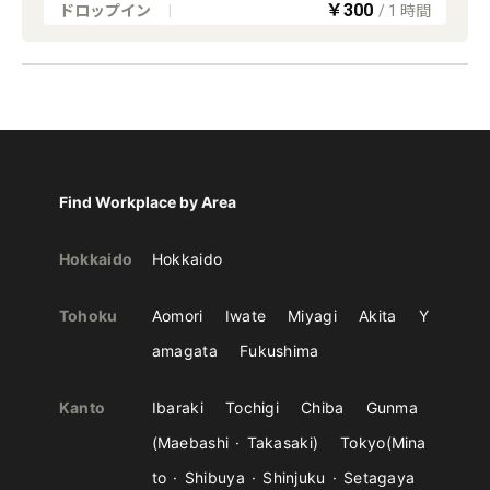
￥300
ドロップイン
|
/
1
時間
Find Workplace by Area
Hokkaido
Hokkaido
Tohoku
Aomori
Iwate
Miyagi
Akita
Y
amagata
Fukushima
Kanto
Ibaraki
Tochigi
Chiba
Gunma
Maebashi
Takasaki
Tokyo
Mina
to
Shibuya
Shinjuku
Setagaya