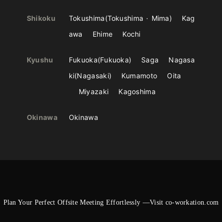
Shikoku
Tokushima
Tokushima
Mima
Kag
awa
Ehime
Kochi
Kyushu
Fukuoka
Fukuoka
Saga
Nagasa
ki
Nagasaki
Kumamoto
Oita
Miyazaki
Kagoshima
Okinawa
Okinawa
Plan Your Perfect Offsite Meeting Effortlessly —Visit co-workation.com